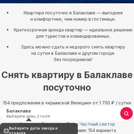
Квартира посуточно в Балаклаве — выгоднее
и комфортнее, чем номер в гостинице.
Краткосрочная аренда квартир — идеальное решение
для туристов и командированных.
Здесь можно сдать и недорого снять квартиру
на сутки в Балаклаве и другом городе
без посредников!
Снять квартиру в Балаклаве
посуточно
154 предложения в «крымской Венеции» oт 1 700
₽
/ сутки
Балаклава
Выберите даты, 2 гостя
Квартиры
Гостиницы
Дома
Частный сектор
Выберите даты заезда и
Найдём, где остановиться в Балаклаве: 154 варианта
отъезда