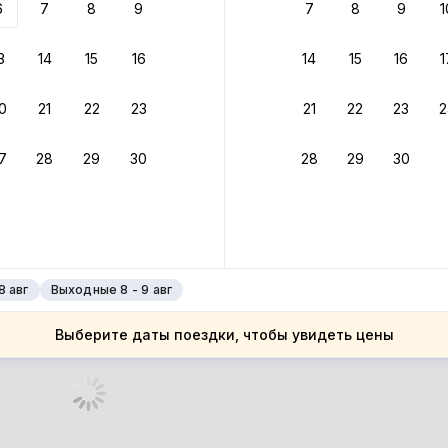
6
7
8
9
7
8
9
1
бонусами
ценки проживания
3
14
15
16
14
15
16
1
йте быстрое бронирование
0
21
22
23
21
22
23
2
ное подтверждение брони без ожидания ответа от хозяина
7
28
29
30
28
29
30
зяин
 до 4%
руйте до 31 августа 2026 — и получите кэшбэк бонусами пос
нее
8 авг
Выходные 8 - 9 авг
Выберите даты поездки, чтобы увидеть цены