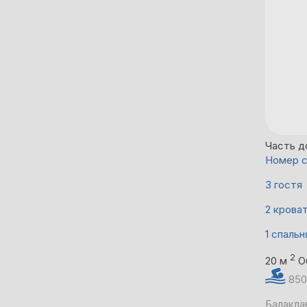
Часть д
Номер с
3 гостя
2 крова
1 спальн
2
20 м
О
850
Балакла