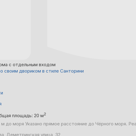
ома с отдельным входом
о своим двориком в стиле Санторини
ти
я
2
бщая площадь: 20 м
 м до моря
Указано прямое расстояние до Чёрного моря. Ре
ва, Деметринская улица, З2