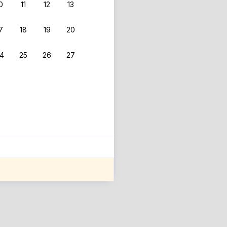
0
11
12
13
7
18
19
20
4
25
26
27
ле оценки проживания.