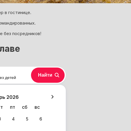
р в гостинице.
омандированных.
е без посредников!
клаве
Найти
ез детей
хазия
рь 2026
чт
пт
сб
вс
3
4
5
6