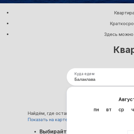
Квартира
Краткосроч
Здесь можно 
Квар
Куда едем
Нап
Авгус
пн
вт
ср
ч
Найдём, где остановиться в Балаклаве: 51 вариа
Показать на карте
Кэшбэк
Выбирайте лучшее