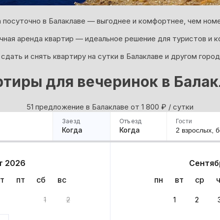
 посуточно в Балаклаве — выгоднее и комфортнее, чем номе
ная аренда квартир — идеальное решение для туристов и к
сдать и снять квартиру на сутки в Балаклаве и другом город
тиры для вечеринок в Бала
51 предложение в Балаклаве oт 1 800
₽
/ сутки
Заезд
Отъезд
Гости
Когда
Когда
2 взрослых,
б
ример
Санкт-Петербург
Москва
Сочи
Минск
Казань
Дагестан
Кисловодск
Аб
т 2026
Сентяб
Квартиры
Гостиницы
Дома
Частный сектор
т
пт
сб
вс
пн
вт
ср
нт
1
2
1
2
 до 30% за бронь