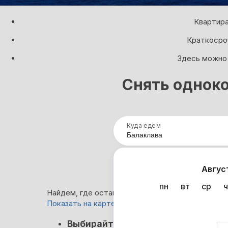
Квартира
Краткосроч
Здесь можно 
Снять одноко
Куда едем
Нап
Авгус
пн
вт
ср
ч
Найдём, где остановиться в Балаклаве: 28 вари
Показать на карте
Кэшбэк
Выбирайте лучшее