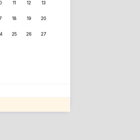
0
11
12
13
7
18
19
20
4
25
26
27
ле оценки проживания.