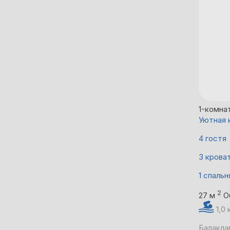
1-комна
Уютная 
4 гостя
3 крова
1 спальн
2
27 м
О
1,0
Балакла