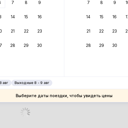
6
7
8
9
7
8
9
1
бонусами
ценки проживания
3
14
15
16
14
15
16
1
йте быстрое бронирование
0
21
22
23
21
22
23
2
ное подтверждение брони без ожидания ответа от хозяина
7
28
29
30
28
29
30
зяин
 до 4%
руйте до 31 августа 2026 — и получите кэшбэк бонусами пос
нее
8 авг
Выходные 8 - 9 авг
Выберите даты поездки, чтобы увидеть цены