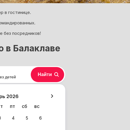
р в гостинице.
омандированных.
е без посредников!
о в Балаклаве
Найти
ез детей
хазия
рь 2026
чт
пт
сб
вс
3
4
5
6