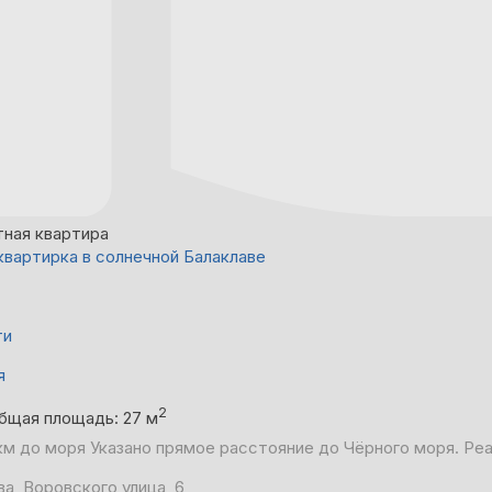
тная квартира
квартирка в солнечной Балаклаве
ти
я
2
бщая площадь: 27 м
 км до моря
Указано прямое расстояние до Чёрного моря. Ре
ва, Воровского улица, 6