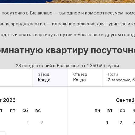
 посуточно в Балаклаве — выгоднее и комфортнее, чем номе
ная аренда квартир — идеальное решение для туристов и к
сдать и снять квартиру на сутки в Балаклаве и другом город
мнатную квартиру посуточн
28 предложений в Балаклаве oт 1 350
₽
/ сутки
Заезд
Отъезд
Гости
Когда
Когда
2 взрослых,
б
ример
Санкт-Петербург
Москва
Сочи
Минск
Казань
Дагестан
Кисловодск
Аб
т 2026
Сентяб
Квартиры
Гостиницы
Дома
Частный сектор
т
пт
сб
вс
пн
вт
ср
антов
1
2
1
2
 до 30% за бронь