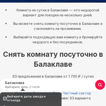
Комната на сутки в Балаклаве — это недорогой
вариант для поездки на несколько дней.
Вы можете снять комнату посуточно в Балаклаве и
сэкономить на проживании.
Выбирайте подходящую вам комнату и бронируйте
недорого и без посредников.
Снять комнату посуточно в
Балаклаве
63 предложения в Балаклаве oт 1 700
₽
/ сутки
Балаклава
Выберите даты, 2 гостя
Квартиры
Гостиницы
Дома
Частный сектор
Выберите даты заезда и
Найдём, где остановиться в Балаклаве: 63 варианта
отъезда
Показать на карте