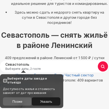
идеальное решение для туристов и командированных.
Здесь можно сдать и недорого снять квартиру на
сутки в Севастополя и другом городе без
посредников!
Севастополь — снять жильё
в районе Ленинский
409 предложений в районе Ленинский oт 1 500
₽
/ сутки
Севастополь
Выберите даты, 2 гостя
Квартиры
Гостиницы
Дома
Частный сектор
Выберите даты заезда и
Найдём, где остановиться в Севастополе: 409 вариантов
отъезда
Показать на карте
Доступность жилья и стоимость
зависят от дат проживания
Выбирайте лучшее
Позже
Указать