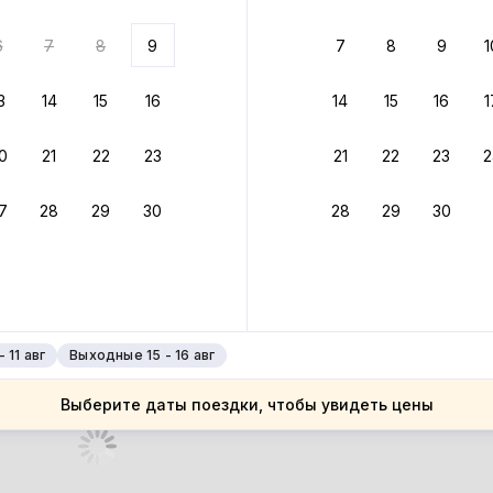
 до 30% за бронь
6
7
8
9
7
8
9
1
бонусами
ценки проживания
3
14
15
16
14
15
16
1
йте быстрое бронирование
0
21
22
23
21
22
23
2
ное подтверждение брони без ожидания ответа от хозяина
7
28
29
30
28
29
30
 до 4%
руйте до 31 августа 2026 — и получите кэшбэк бонусами пос
нее
 11 авг
Выходные 15 - 16 авг
Выберите даты поездки, чтобы увидеть цены