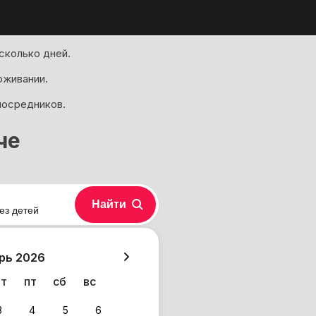
сколько дней.
оживании.
посредников.
че
Найти
ез детей
хазия
рь 2026
чт
пт
сб
вс
3
4
5
6