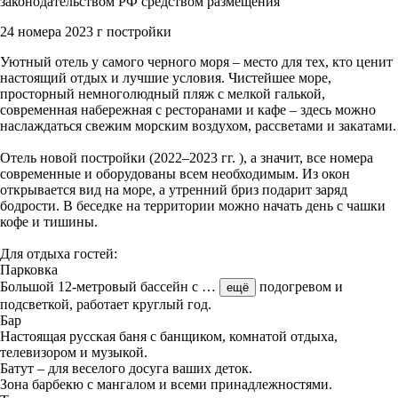
законодательством РФ средством размещения
24 номера
2023 г постройки
Уютный отель у самого черного моря – место для тех, кто ценит
настоящий отдых и лучшие условия. Чистейшее море,
просторный немноголюдный пляж с мелкой галькой,
современная набережная с ресторанами и кафе – здесь можно
наслаждаться свежим морским воздухом, рассветами и закатами.
Отель новой постройки (2022–2023 гг. ), а значит, все номера
современные и оборудованы всем необходимым. Из окон
открывается вид на море, а утренний бриз подарит заряд
бодрости. В беседке на территории можно начать день с чашки
кофе и тишины.
Для отдыха гостей:
Парковка
Большой 12-метровый бассейн с
…
подогревом и
ещё
подсветкой, работает круглый год.
Бар
Настоящая русская баня с банщиком, комнатой отдыха,
телевизором и музыкой.
Батут – для веселого досуга ваших деток.
Зона барбекю с мангалом и всеми принадлежностями.