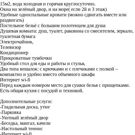
15м2, вода холодная и горячая круглосуточно.
Окна на зелёный двор, и на море( если 2й и 3 этаж)
Удобные односпальные кровати (можно сдвигать вместе или
раздвигать)
Постельное бельё с большим полотенцем для душа
Душевая комната: душ, туалет, раковина со смесителем, зеркало,
туалетная бумага
Электрочайник,
Телевизор
Кондиционер
Прикроватные тумбочки
Удобный стол для еды и работы и стулья,
Два типа вешалок: с крючками и с плечиками с полкой –
компактно и удобно вместо объемного шкафа
Интернет wi-fi
Перед каждым номером место для сушки белья с прищепками.
Есть общая кухня с посудой и техникой.
Дополнительные услуги:
-Гладильная доска, утюг
-Парковка
-Уютный зелёный двор
-Беседка, мангал, качели
-Настольный теннис
-Интернет wi-fi