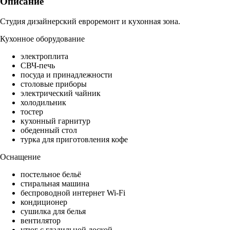
Описание
Студия дизайнерский евроремонт и кухонная зона.
Кухонное оборудование
электроплита
СВЧ-печь
посуда и принадлежности
столовые приборы
электрический чайник
холодильник
тостер
кухонный гарнитур
обеденный стол
турка для приготовления кофе
Оснащение
постельное бельё
стиральная машина
беспроводной интернет Wi-Fi
кондиционер
сушилка для белья
вентилятор
утюг с гладильной доской