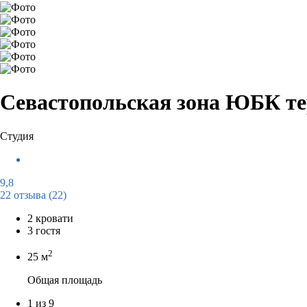
Севастопольская зона ЮБК те
Студия
9,8
22 отзыва
(22)
2 кровати
3 гостя
2
25 м
Общая площадь
1 из 9